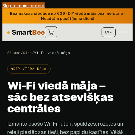
Skip to main content
Bezmaksas piegāde no €39 · DIY viedā māja bez meistara ·
Nosūtām pasūtījuma dienā
Smart
Bee
LV
Sākums
/
Gidi
/
Wi-Fi viedā māja
DIY VIEDĀ MĀJA
Wi-Fi viedā māja –
sāc bez atsevišķas
centrāles
Izmanto esošo Wi-Fi rūteri: spuldzes, rozetes un
releji pieslēdzas tieši, bez papildu kastītes. Vēlāk