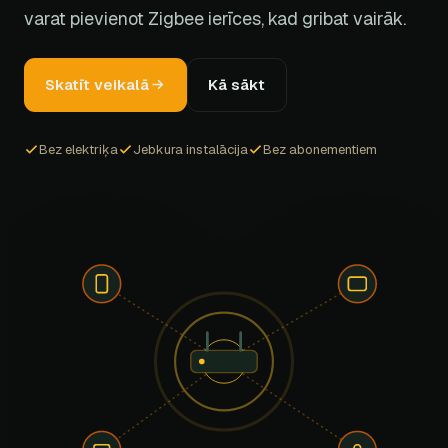
varat pievienot Zigbee ierīces, kad gribat vairāk.
Skatīt veikalā
Kā sākt
Bez elektriķa
Jebkura instalācija
Bez abonementiem