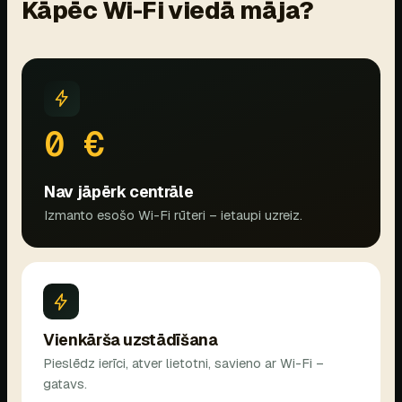
Kāpēc Wi-Fi viedā māja?
0 €
Nav jāpērk centrāle
Izmanto esošo Wi-Fi rūteri – ietaupi uzreiz.
Vienkārša uzstādīšana
Pieslēdz ierīci, atver lietotni, savieno ar Wi-Fi –
gatavs.