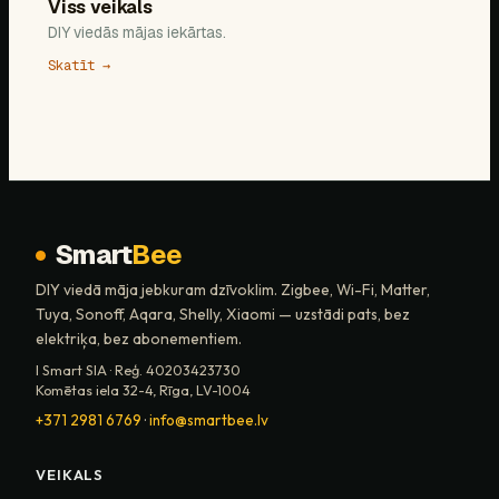
Viss veikals
DIY viedās mājas iekārtas.
Skatīt →
Smart
Bee
DIY viedā māja jebkuram dzīvoklim. Zigbee, Wi-Fi, Matter,
Tuya, Sonoff, Aqara, Shelly, Xiaomi — uzstādi pats, bez
elektriķa, bez abonementiem.
I Smart SIA · Reģ. 40203423730
Komētas iela 32-4, Rīga, LV-1004
+371 2981 6769
·
info@smartbee.lv
VEIKALS