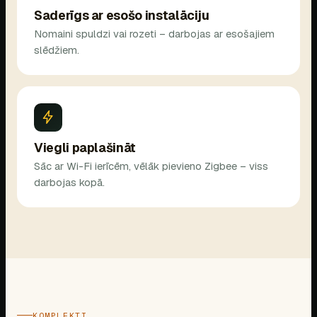
Saderīgs ar esošo instalāciju
Nomaini spuldzi vai rozeti – darbojas ar esošajiem
slēdžiem.
Viegli paplašināt
Sāc ar Wi-Fi ierīcēm, vēlāk pievieno Zigbee – viss
darbojas kopā.
KOMPLEKTI