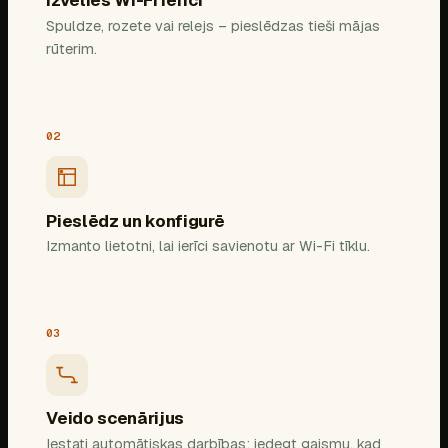
Izvēlies Wi-Fi ierīci
Spuldze, rozete vai relejs – pieslēdzas tieši mājas
rūterim.
02
Pieslēdz un konfigurē
Izmanto lietotni, lai ierīci savienotu ar Wi-Fi tīklu.
03
Veido scenārijus
Iestati automātiskas darbības: iedegt gaismu, kad