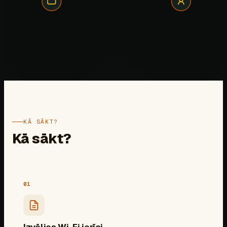
KĀ SĀKT?
Kā sākt?
01