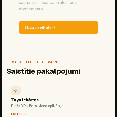
scenāriju – bez centrāles, bez
abonementa.
Skatīt veikalā
SAISTĪTIE PAKALPOJUMI
Saistītie pakalpojumi
Tuya iekārtas
Plašs DIY klāsts, viena aplikācija.
Skatīt →