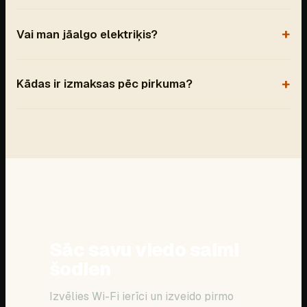
Vai man jāalgo elektriķis?
Kādas ir izmaksas pēc pirkuma?
Sāc savu viedo saimi
šodien
Izvēlies Wi-Fi ierīci un izveido pirmo