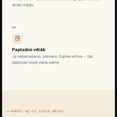
atnāc mājās.
04
Paplašini vēlāk
Ja nepieciešams, pievieno Zigbee ierīces – tās
darbojas kopā vienā saimē.
KĀPĒC WI-FI VIEDĀ MĀJA?