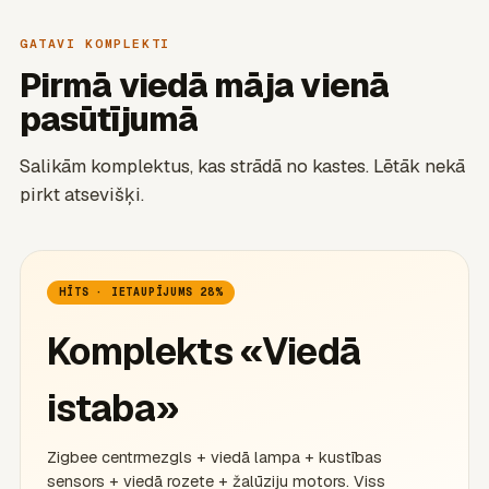
GATAVI KOMPLEKTI
Pirmā viedā māja vienā
pasūtījumā
Salikām komplektus, kas strādā no kastes. Lētāk nekā
pirkt atsevišķi.
HĪTS · IETAUPĪJUMS 28%
Komplekts «Viedā
istaba»
Zigbee centrmezgls + viedā lampa + kustības
sensors + viedā rozete + žalūziju motors. Viss