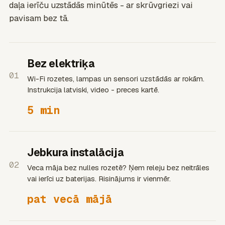
daļa ierīču uzstādās minūtēs - ar skrūvgriezi vai
pavisam bez tā.
Bez elektriķa
01
Wi-Fi rozetes, lampas un sensori uzstādās ar rokām.
Instrukcija latviski, video - preces kartē.
5 min
Jebkura instalācija
02
Veca māja bez nulles rozetē? Ņem releju bez neitrāles
vai ierīci uz baterijas. Risinājums ir vienmēr.
pat vecā mājā