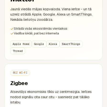
Jaunā viedās mājas kopvaloda. Viena ierīce - un tā
uzreiz strādā Apple, Google, Alexa un SmartThings.
Nekāda lietotņu zoodārza.
Strādā visās ekosistēmās vienlaikus
Vadība lokāli, pat bez interneta
Apple Home
Google
Alexa
SmartThings
Thread
BEZ WI-FI
Zigbee
Atsevišķs ekonomisks tīkls uz centrmezgla. Ierīces
nodod signālu cita caur citu - sasniedz pat tālāko
istabu.