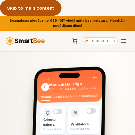
Skip to main content
Bezmaksas piegāde no €39 · DIY viedā māja bez meistara · Nosūtām
pasūtījuma dienā
Smart
Bee
LV
EN
RU
LT
EE
FI
9:41
Mana māja · Rīga
E
21° · 16 ierīces tiešsaistē
Pagalms
Viesistaba
Guļamistaba
Visas
Griestu
Ventilators
gaisma
Guļamistaba
Guļamistaba