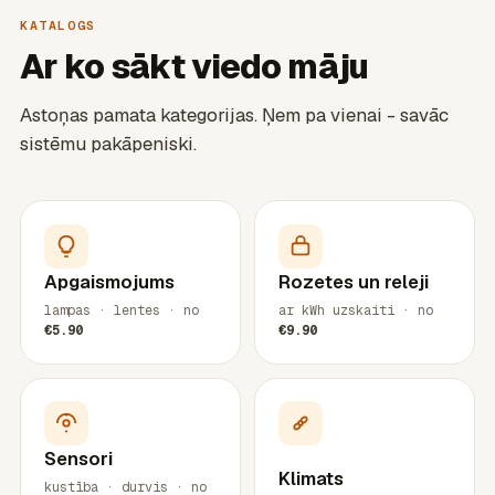
KATALOGS
Ar ko sākt viedo māju
Astoņas pamata kategorijas. Ņem pa vienai - savāc
sistēmu pakāpeniski.
Apgaismojums
Rozetes un releji
lampas · lentes · no
ar kWh uzskaiti · no
€5.90
€9.90
Sensori
Klimats
kustība · durvis · no