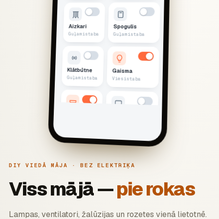
Aizkari
Spogulis
Guļamistaba
Guļamistaba
Klātbūtne
Gaisma
Guļamistaba
Viesistaba
LED lente
TV
Viesistaba
Viesistaba
Žalūzijas
Mājas panelis
DIY VIEDĀ MĀJA · BEZ ELEKTRIĶA
Viesistaba
Viesistaba
Viss mājā —
pie rokas
Slēdzis
Elektrosadalne
Viesistaba
Lampas, ventilatori, žalūzijas un rozetes vienā lietotnē.
Viesistaba