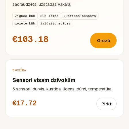
sadraudzēts, uzstādās vakarā.
Zigbee hub
RGB lampa
kustības sensors
rozete kWh
žalūziju motors
€103.18
Grozā
DROŠĪBA
Sensori visam dzīvoklim
5 sensori: durvis, kustība, ūdens, dūmi, temperatūra.
€17.72
Pirkt