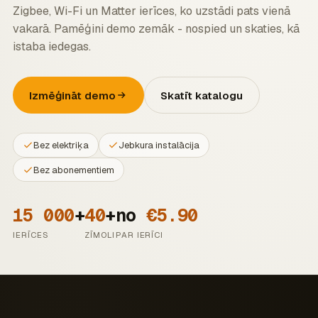
Zigbee, Wi-Fi un Matter ierīces, ko uzstādi pats vienā
vakarā. Pamēģini demo zemāk - nospied un skaties, kā
Kustības
istaba iedegas.
sensors
Gaisma
Viesistaba
Pagalms
Izmēģināt demo
Skatīt katalogu
Vārti
Auto lādētājs
Pagalms
Pagalms
Bez elektriķa
Jebkura instalācija
Bez abonementiem
15 000
+
40
+
no
€5.90
IERĪCES
ZĪMOLI
PAR IERĪCI