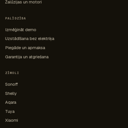
Žalūzijas un motori
PALĪDZĪBA
Izmēģināt demo
Uzstādīšana bez elektriķa
Piegāde un apmaksa
Garantija un atgriešana
ZĪMOLI
Sonoff
Shelly
Aqara
Tuya
Xiaomi