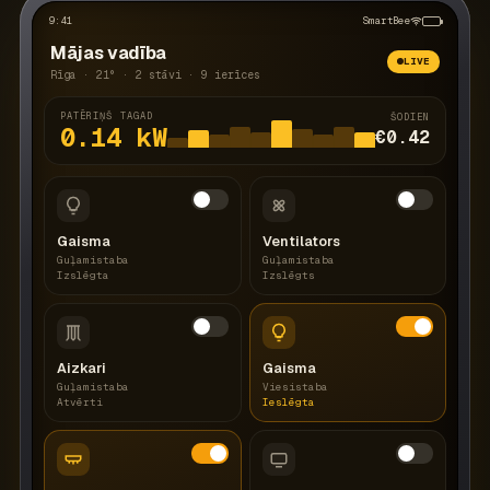
9:41
SmartBee
Mājas vadība
LIVE
Rīga · 21° · 2 stāvi · 9 ierīces
PATĒRIŅŠ TAGAD
ŠODIEN
0.14
kW
€0.42
Gaisma
Ventilators
Guļamistaba
Guļamistaba
Izslēgta
Izslēgts
Aizkari
Gaisma
Guļamistaba
Viesistaba
Atvērti
Ieslēgta