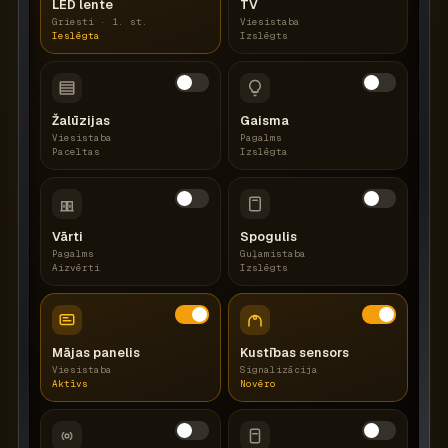
LED lente
TV
Griesti · 1. st.
Viesistaba
Ieslēgta
Izslēgts
Žalūzijas
Gaisma
Viesistaba
Pagalms
Paceltas
Izslēgta
Vārti
Spogulis
Pagalms
Guļamistaba
Aizvērti
Izslēgts
Mājas panelis
Kustības sensors
Viesistaba
Signalizācija
Aktīvs
Novēro