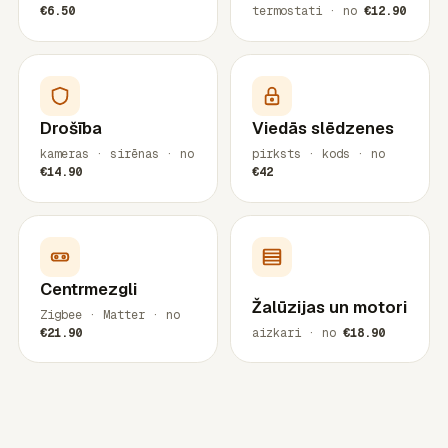
€6.50
termostati · no
€12.90
Drošība
Viedās slēdzenes
kameras · sirēnas · no
pirksts · kods · no
€14.90
€42
Centrmezgli
Žalūzijas un motori
Zigbee · Matter · no
€21.90
aizkari · no
€18.90