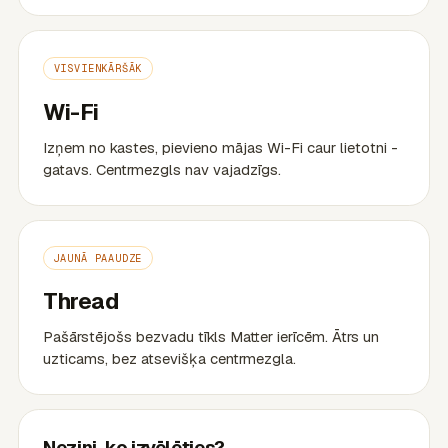
VISVIENKĀRŠĀK
Wi-Fi
Izņem no kastes, pievieno mājas Wi-Fi caur lietotni -
gatavs. Centrmezgls nav vajadzīgs.
JAUNĀ PAAUDZE
Thread
Pašārstējošs bezvadu tīkls Matter ierīcēm. Ātrs un
uzticams, bez atsevišķa centrmezgla.
Nezini, ko izvēlēties?