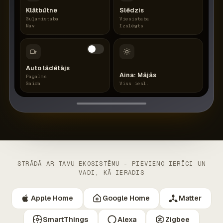
Klātbūtne
Slēdzis
Guļamistaba
Viesistaba
Nav
Izslēgts
Auto lādētājs
Aina: Mājās
Pagalms
Gaida
Viss iesl.
STRĀDĀ AR TAVU EKOSISTĒMU - PIEVIENO IERĪCI UN
VADI, KĀ IERADIS
Apple Home
Google Home
Matter
SmartThings
Alexa
Zigbee