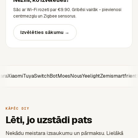
Sāc ar Wi-Fi rozeti par €9.90. Gribēsi vairāk - pievienosi
centrmezglu un Zigbee sensorus.
Izvēlēties sākumu →
a
Xiaomi
Tuya
SwitchBot
Moes
Nous
Yeelight
Zemismart
frient
Fi
KĀPĒC DIY
Lēti, jo uzstādi pats
Nekādu meistara izsaukumu un pārmaksu. Lielākā