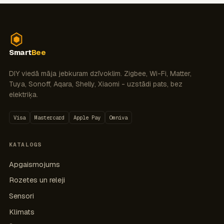
Smart
Bee
DIY viedā māja jebkuram dzīvoklim. Zigbee, Wi-Fi, Matter,
Tuya, Sonoff, Aqara, Shelly, Xiaomi - uzstādi pats, bez
elektriķa.
Visa
Mastercard
Apple Pay
Omniva
KATALOGS
Apgaismojums
Rozetes un releji
Sensori
Klimats